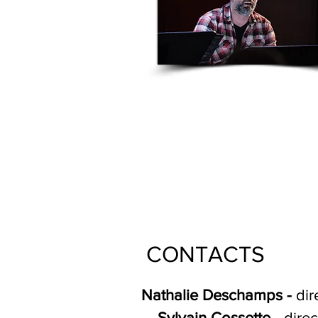
CONTACTS
Nathalie Deschamps -
dir
Sylvain Cossette -
dire