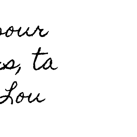
 pour
s, ta
-Lou