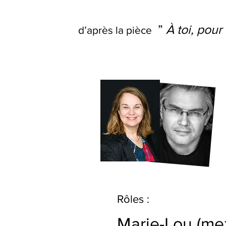
”
À toi, pour
d’après la pièce
Rôles :
Marie-Lou
(mez