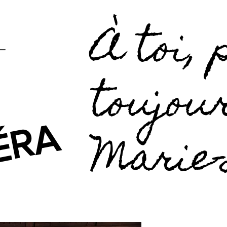
À toi,
toujour
ÉRA
Marie