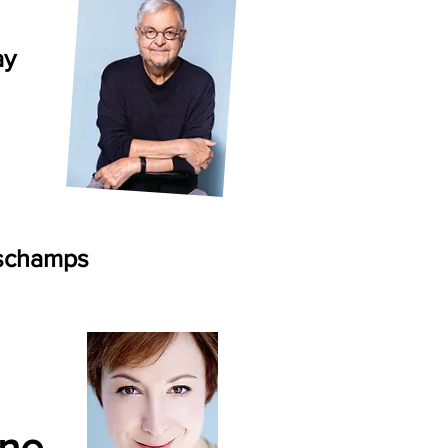
ay
eschamps
nne