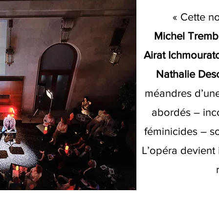
« Cette n
Michel Tremb
Airat Ichmoura
Nathalie De
méandres d’une 
abordés – inc
féminicides – so
L’opéra devient 