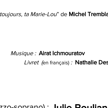
 toujours, ta Marie-Lou
” de
Michel Trembl
Musique :
Airat Ichmouratov
Livret (
:
Nathalie D
en français)
zo-soprano) :
Julie Boulia