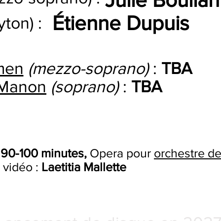
Étienne Dupuis
yton) :
men
(mezzo-soprano)
:
TBA
Manon
(soprano)
:
TBA
:
90-100 minutes,
Opera pour
orchestre d
s vidéo :
Laetitia Mallette