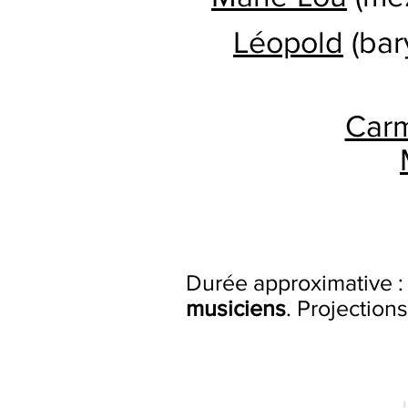
Léopold
(bar
Car
Durée approximative 
musiciens
. Projection